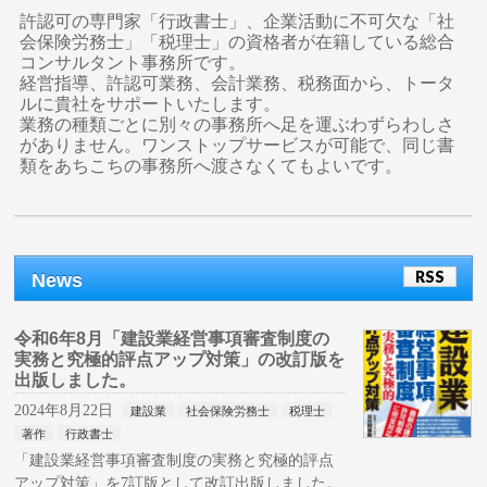
許認可の専門家「行政書士」、企業活動に不可欠な「社
会保険労務士」「税理士」の資格者が在籍している総合
コンサルタント事務所です。
経営指導、許認可業務、会計業務、税務面から、トータ
ルに貴社をサポートいたします。
業務の種類ごとに別々の事務所へ足を運ぶわずらわしさ
がありません。ワンストップサービスが可能で、同じ書
類をあちこちの事務所へ渡さなくてもよいです。
RSS
News
令和6年8月「建設業経営事項審査制度の
実務と究極的評点アップ対策」の改訂版を
出版しました。
2024年8月22日
建設業
社会保険労務士
税理士
著作
行政書士
「建設業経営事項審査制度の実務と究極的評点
アップ対策」を7訂版として改訂出版しました。